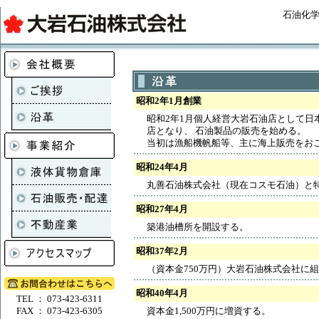
石油化
昭和2年1月創業
昭和2年1月個人経営大岩石油店として日
店となり、 石油製品の販売を始める。
当初は漁船機帆船等、主に海上販売をお
昭和24年4月
丸善石油株式会社（現在コスモ石油）と
昭和27年4月
築港油槽所を開設する。
昭和37年2月
（資本金750万円）大岩石油株式会社に
昭和40年4月
TEL ： 073-423-6311
FAX ： 073-423-6305
資本金1,500万円に増資する。