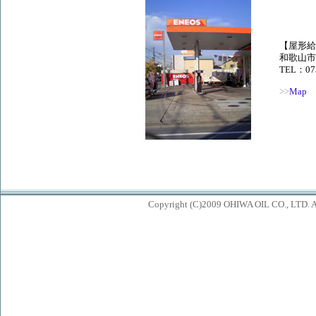
【屋形給
和歌山市
TEL：073
>>
Map
Copyright (C)2009 OHIWA OIL CO., LTD. All